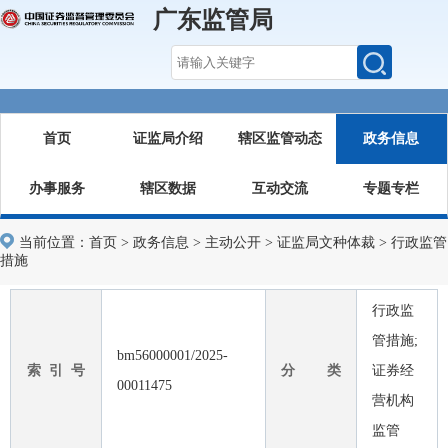
广东监管局
首页
证监局介绍
辖区监管动态
政务信息
办事服务
辖区数据
互动交流
专题专栏
当前位置：
首页
>
政务信息
>
主动公开
>
证监局文种体裁
>
行政监管
措施
行政监
管措施;
bm56000001/2025-
索 引 号
分 类
证券经
00011475
营机构
监管