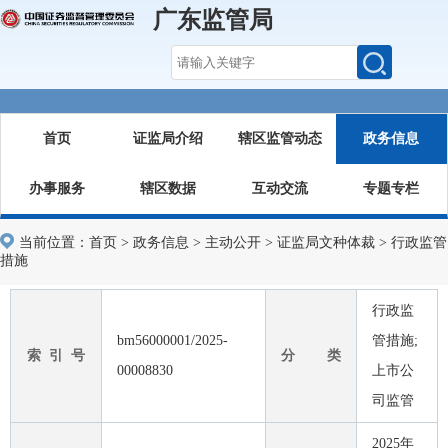
广东监管局
首页
证监局介绍
辖区监管动态
政务信息
办事服务
辖区数据
互动交流
专题专栏
当前位置：
首页
>
政务信息
>
主动公开
>
证监局文种体裁
>
行政监管
措施
行政监
bm56000001/2025-
管措施;
索 引 号
分 类
00008830
上市公
司监管
2025年