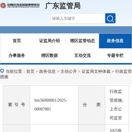
广东监管局
首页
证监局介绍
辖区监管动态
政务信息
办事服务
辖区数据
互动交流
专题专栏
当前位置：
首页
>
政务信息
>
主动公开
>
证监局文种体裁
>
行政监管
措施
行政监
bm56000001/2025-
管措施;
索 引 号
分 类
00007881
上市公
司监管
2025年