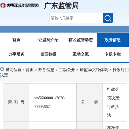
广东监管局
首页
证监局介绍
辖区监管动态
政务信息
办事服务
辖区数据
互动交流
专题专栏
当前位置：
首页
>
政务信息
>
主动公开
>
证监局文种体裁
>
行政处罚
决定
行政处
bm56000001/2026-
罚决定;
索 引 号
分 类
00005667
行政执
法
2026年