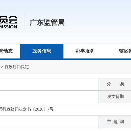
广东监管局
管动态
政务信息
办事服务
辖区
>
行政处罚决定
分 类
发文日期
行政处罚决定书〔2026〕7号
主 题 词