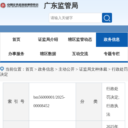
广东监管局
首页
证监局介绍
辖区监管动态
政务信息
办事服务
辖区数据
互动交流
专题专栏
当前位置：
首页
>
政务信息
>
主动公开
>
证监局文种体裁
>
行政处罚
决定
行政处
bm56000001/2025-
罚决定;
索 引 号
分 类
00008452
行政执
法
2025年