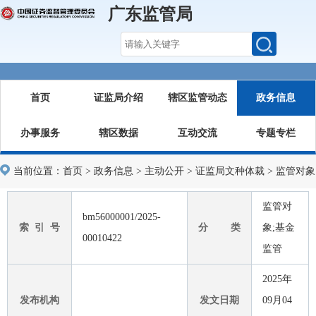
广东监管局
首页
证监局介绍
辖区监管动态
政务信息
办事服务
辖区数据
互动交流
专题专栏
当前位置：
首页
>
政务信息
>
主动公开
>
证监局文种体裁
>
监管对象
监管对
bm56000001/2025-
索 引 号
分 类
象;基金
00010422
监管
2025年
发布机构
发文日期
09月04