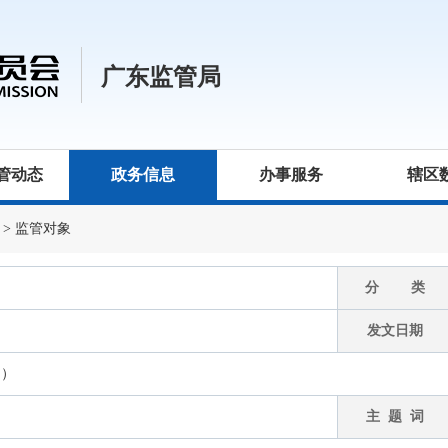
广东监管局
管动态
政务信息
办事服务
辖区
>
监管对象
分 类
发文日期
月）
主 题 词