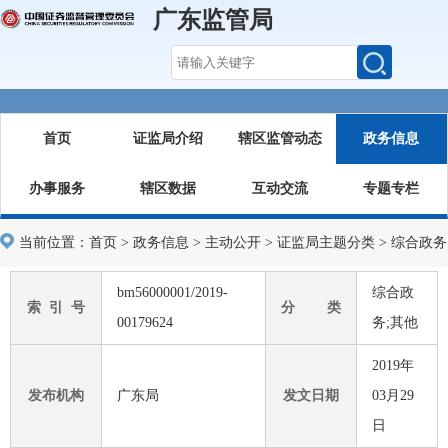
广东监管局
首页
证监局介绍
辖区监管动态
政务信息
办事服务
辖区数据
互动交流
专题专栏
当前位置：
首页
>
政务信息
>
主动公开
>
证监局主题分类
>
综合政务
bm56000001/2019-
综合政
索 引 号
分 类
00179624
务;其他
2019年
发布机构
广东局
发文日期
03月29
日