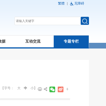
繁體
|
无障碍
数据
互动交流
专题专栏
【字号：
大
中
小
】