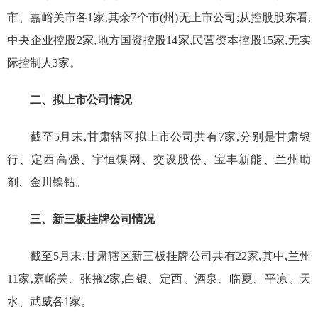
市、嘉峪关市各1家,其余7个市(州)无上市公司;从控股股东看,
中央企业控股2家,地方国资控股14家,民营资本控股15家,无实
际控制人3家。
二、拟上市公司情况
截至5月末,甘肃辖区拟上市公司共有7家,分别是甘肃银
行、定西高强、宇恒镍网、交设股份、宝丰新能、兰州助
剂、金川镍钴。
三、新三板挂牌公司情况
截至
5
月末,甘肃辖区新三板挂牌公司共有
2
2
家,其中,兰州
11家,嘉峪关、张掖2家,白银、定西、酒泉、临夏、平凉、天
水、武威各1家。