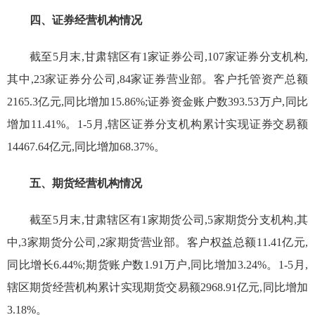
四、证券经营机构情况
截至
5
月末
,甘肃辖区有1家证券公司,
107
家证券分支机构,
其中,2
3
家证券分公司,
8
4
家证券营业部。客户托管资产总额
2165.3
亿元,同比
增加
15.86%
;证券资金账户数
393.53
万户,同比
增加
11.
41
%。
1
-5
月,
辖区证券分支机构累计
实现证券交易额
14467.64
亿元,同比增加
68.37
%。
五、期货经营机构情况
截至
5
月末,甘肃辖区有1家期货公司,
5
家期货分支机构
,其
中,
3家期货分公司,2家期货营业部
。客户权益总额
11.
41
亿元,
同比增长
6.44
%
;期货账户数
1.91
万户,同比
增加
3.24
%。
1
-5
月,
辖区期货经营机构累计实现期货交易额
2968.91
亿元,同比
增加
3.18
%。