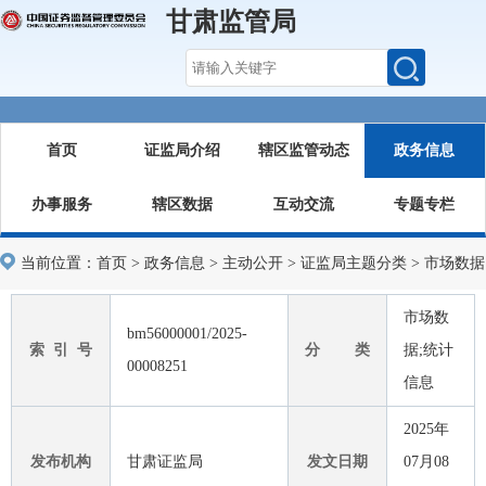
甘肃监管局
首页
证监局介绍
辖区监管动态
政务信息
办事服务
辖区数据
互动交流
专题专栏
当前位置：
首页
>
政务信息
>
主动公开
>
证监局主题分类
>
市场数据
市场数
bm56000001/2025-
索 引 号
分 类
据;统计
00008251
信息
2025年
发布机构
甘肃证监局
发文日期
07月08