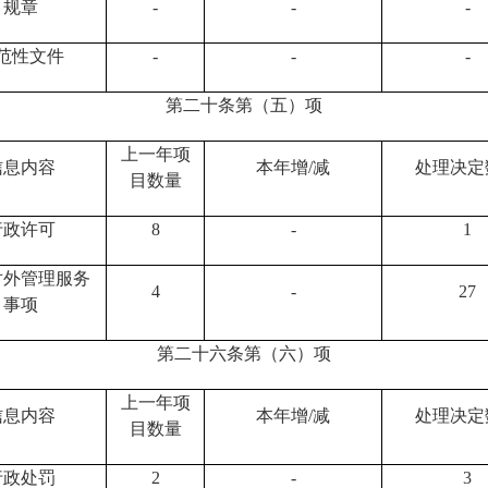
规章
-
-
-
范性文件
-
-
-
第二十条第（五）项
上一年项
信息内容
本年增/减
处理决定
目数量
行政许可
8
-
1
对外管理服务
4
-
27
事项
第二十六条第（六）项
上一年项
信息内容
本年增/减
处理决定
目数量
行政处罚
2
-
3