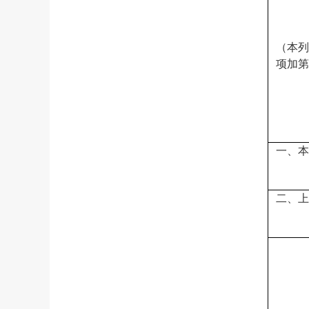
（本列
项加第
一、本
二、上