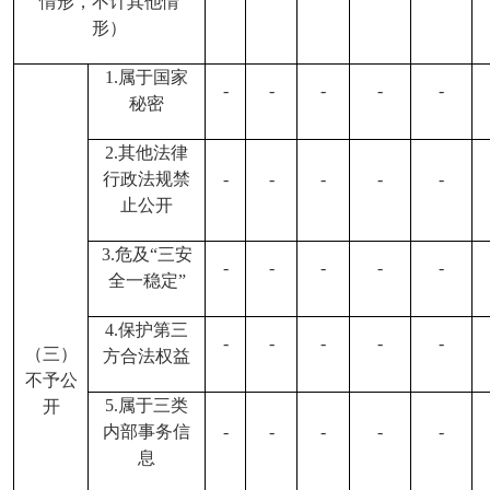
情形，不计其他情
形）
1.属于国家
-
-
-
-
-
秘密
2.其他法律
行政法规禁
-
-
-
-
-
止公开
3.危及“三安
-
-
-
-
-
全一稳定”
4.保护第三
-
-
-
-
-
（三）
方合法权益
不予公
5.属于三类
开
内部事务信
-
-
-
-
-
息