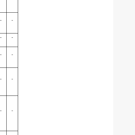
-
-
-
-
-
-
-
-
-
-
-
-