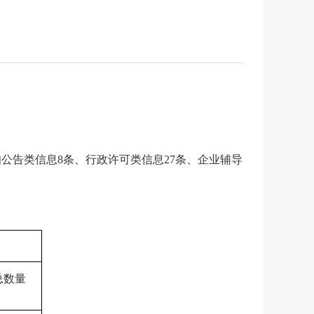
知公告类信息
8
条、行政
许可
类信息
27
条、
企业
辅导
总数量