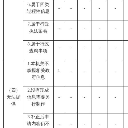
6.属于四类
-
-
-
-
-
过程性信息
7.属于行政
-
-
-
-
-
执法案卷
8.属于行政
-
-
-
-
-
查询事项
1.本机关不
掌握相关政
1
-
-
-
-
府信息
（四）
2.没有现成
无法提
信息需要另
-
-
-
-
-
供
行制作
3.补正后申
请内容仍不
-
-
-
-
-