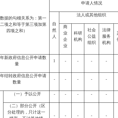
申请人情况
法人或其他组织
数据的勾稽关系为：第一
自
二项之和等于第三项加第
商
社会
法律
然
四项之和）
业
科研
公益
服务
人
企
机构
组织
机构
业
年新政府信息公开申请数
1
-
-
-
-
量
年结转政府信息公开申请
-
-
-
-
-
数量
（一）予以公开
-
-
-
-
-
（二）部分公开（区
分处理的，只计这一
-
-
-
-
-