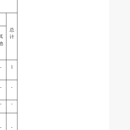
总
其
计
他
-
1
-
-
-
-
-
-