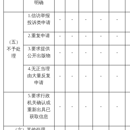
明确
1.信访举报
、
-
-
-
-
-
投诉类申请
2.重复申请
-
-
-
-
-
（五）
3.要求提供
不予处
-
-
-
-
-
公开出版物
理
4.无正当理
由大量反复
-
-
-
-
-
申请
5.要求行政
机关确认或
-
-
-
-
-
重新出具已
获取信息
（六）其他处理
-
-
-
-
-