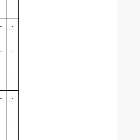
-
-
-
-
-
-
-
-
-
-