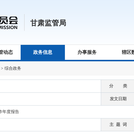
甘肃监管局
管动态
政务信息
办事服务
辖区
>
综合政务
分 类
发文日期
工作年度报告
主 题 词