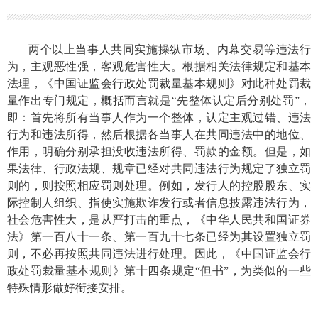
两个以上当事人共同实施操纵市场、内幕交易等违法行
为，主观恶性强，客观危害性大。根据相关法律规定和基本
法理，
《中国证监会行政处罚裁量基本规则》
对此种处罚裁
量作出专门规定，概括而言就是“先整体认定后分别处罚”，
即：首先将所有当事人作为一个整体，认定主观过错、违法
行为和违法所得，然后根据各当事人在共同违法中的地位、
作用，明确分别承担没收违法所得、罚款的金额。但是，如
果法律、行政法规、规章已经对共同违法行为规定了独立罚
则的，则按照相应罚则处理。例如，发行人的控股股东、实
际控制人组织、指使实施欺诈发行或者信息披露违法行为，
社会危害性大，是从严打击的重点，《中华人民共和国证券
法》第一百八十一条、第一百九十七条已经为其设置独立罚
则，不必再按照共同违法进行处理。因此，
《中国证监会行
政处罚裁量基本规则》
第十四条规定
“但书”，
为类似的一些
特殊情形做好衔接安排。