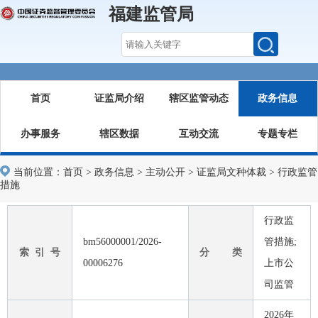
福建监管局
首页
证监局介绍
辖区监管动态
政务信息
办事服务
辖区数据
互动交流
专题专栏
当前位置：
首页
>
政务信息
>
主动公开
>
证监局文种体裁
>
行政监管
措施
行政监
bm56000001/2026-
管措施;
索 引 号
分 类
00006276
上市公
司监管
2026年