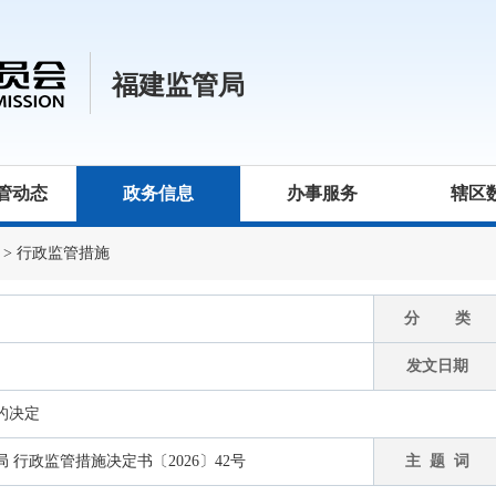
福建监管局
管动态
政务信息
办事服务
辖区
>
行政监管措施
分 类
发文日期
的决定
行政监管措施决定书〔2026〕42号
主 题 词