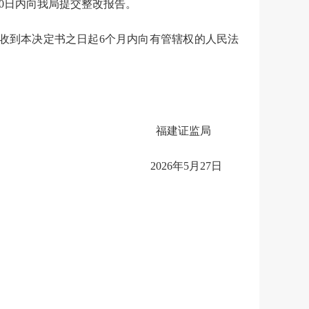
30日内向我局提交整改报告。
在收到本决定书之日起6个月内向有管辖权的人民法
福建证监局
202
6
年
5
月
27
日