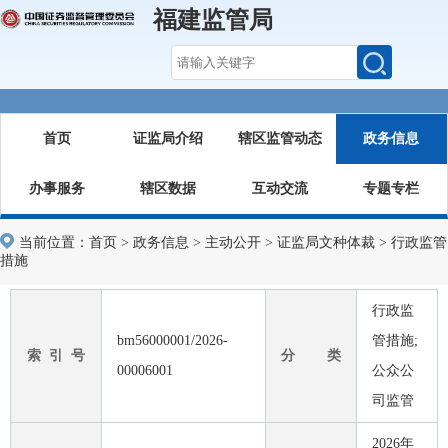
福建监管局
首页
证监局介绍
辖区监管动态
政务信息
办事服务
辖区数据
互动交流
专题专栏
当前位置：
首页
>
政务信息
>
主动公开
>
证监局文种体裁
>
行政监管
措施
行政监
bm56000001/2026-
管措施;
索 引 号
分 类
00006001
公众公
司监管
2026年