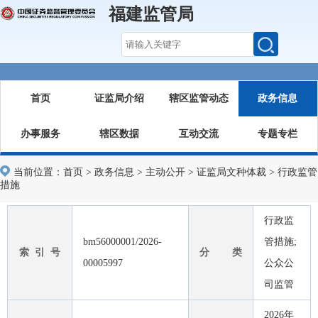
福建监管局
首页
证监局介绍
辖区监管动态
政务信息
办事服务
辖区数据
互动交流
专题专栏
当前位置：
首页
>
政务信息
>
主动公开
>
证监局文种体裁
>
行政监管
措施
行政监
bm56000001/2026-
管措施;
索 引 号
分 类
00005997
公众公
司监管
2026年