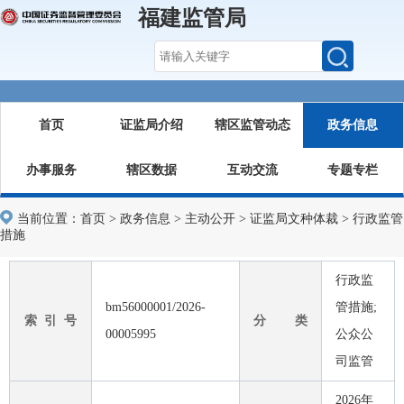
福建监管局
首页
证监局介绍
辖区监管动态
政务信息
办事服务
辖区数据
互动交流
专题专栏
当前位置：
首页
>
政务信息
>
主动公开
>
证监局文种体裁
>
行政监管
措施
行政监
bm56000001/2026-
管措施;
索 引 号
分 类
00005995
公众公
司监管
2026年