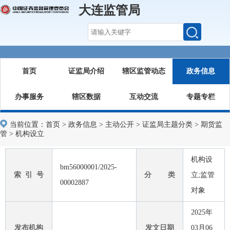
大连监管局
首页
证监局介绍
辖区监管动态
政务信息
办事服务
辖区数据
互动交流
专题专栏
当前位置：
首页
>
政务信息
>
主动公开
>
证监局主题分类
>
期货监
管
>
机构设立
机构设
bm56000001/2025-
索 引 号
分 类
立;监管
00002887
对象
2025年
发布机构
发文日期
03月06