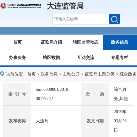
大连监管局
首页
证监局介绍
辖区监管动态
政务信息
办事服务
辖区数据
互动交流
专题专栏
当前位置：
首页
>
政务信息
>
主动公开
>
证监局主题分类
>
综合政务
bm56000001/2019-
综合政
索 引 号
分 类
00179742
务;其他
2019年
发布机构
大连局
发文日期
03月26
日