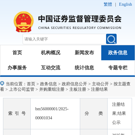
繁體
|
English
首页
机构概况
新闻发布
政务信息
办事服务
互动交流
统计信息
专题专栏
当前位置：
首页
>
政务信息
>
政府信息公开
>
主动公开
>
按主题查
看
>
上市公司监管
>
并购重组注册
>
主板注册
>
注册结果
注册结
bm56000001/2025-
索 引 号
分 类
果;结果
00001034
公示