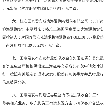
称富国基金）主要股东；对国泰君安依法承接富国基金
14,443
万元出资（占注册资本比例
27.775%
）无异议。
六、核准国泰君安成为海通期货股份有限公司（以下简
称海通期货）主要股东；核准上海国际集团成为海通期货实
际控制人；对国泰君安依法承接海通期货
1,083,101,687
股股份
（占注册股本比例
83.22%
）无异议
。
七、国泰君安
本次
发行股份吸收合并海通证券并募集配
套资金
应当严格按照报送
上海
证券交易所的有关申请文件进
行
，
按照有关规定办理本次发行股份的相关手续
并
及时履行
信息披露义务。
八、国泰君安与海通证券应当有序推进吸收合并工作，
落实相关业务、客户及员工衔接安置方案，确保客户合法权