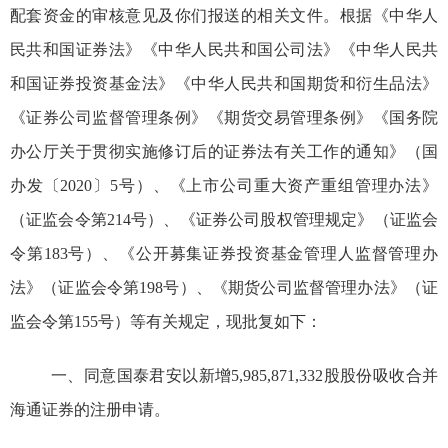
配套资金
的
审核意见及你们报送的
相关文件
。
根据《中华人
民共和国证券法》《中华人民共和国公司法》
《中华人民共
和国证券投资基金法》《
中华人民共和国期货和衍生品法》
《证券公司监督管理条例》
《期货交易管理条例》《国务院
办公厅关于贯彻实施修订后的证券法有关工作的通知》（国
办发〔
2020
〕
5
号）、
《上市公司重大资产重组管理办法》
（证监会令第
214
号）
、《证券公司股权管理规定》（证监会
令第
183
号）、《公开募集证券投资基金管理人监督管理办
法》（证监会令第
198
号）、
《期货公司监督管理办法》（证
监会令第
155
号）
等有关规定
，现批复如下：
一、同意
国泰君安以新增
5,985,871,332
股股份
吸收合并
海通证券
的注册申请。