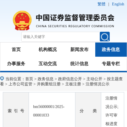
繁體
|
English
首页
机构概况
新闻发布
政务信息
办事服务
互动交流
统计信息
专题专栏
当前位置：
首页
>
政务信息
>
政府信息公开
>
主动公开
>
按主题查
看
>
上市公司监管
>
并购重组注册
>
主板注册
>
注册情况公示
注册情
bm56000001/2025-
况公示;
索 引 号
分 类
00001033
许可审
核进度