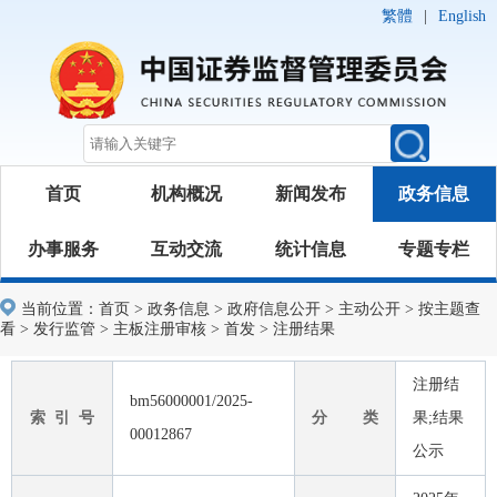
繁體
|
English
首页
机构概况
新闻发布
政务信息
办事服务
互动交流
统计信息
专题专栏
当前位置：
首页
>
政务信息
>
政府信息公开
>
主动公开
>
按主题查
看
>
发行监管
>
主板注册审核
>
首发
>
注册结果
注册结
bm56000001/2025-
索 引 号
分 类
果;结果
00012867
公示