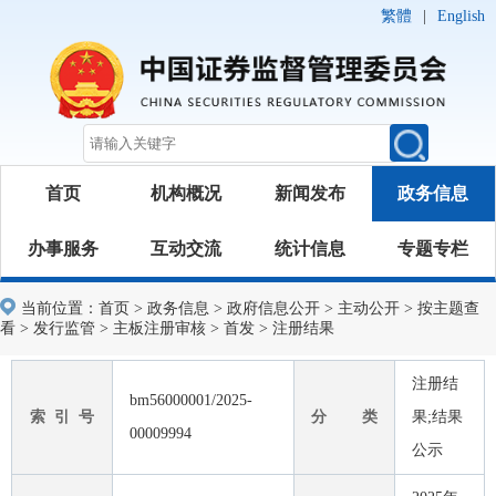
繁體
|
English
首页
机构概况
新闻发布
政务信息
办事服务
互动交流
统计信息
专题专栏
当前位置：
首页
>
政务信息
>
政府信息公开
>
主动公开
>
按主题查
看
>
发行监管
>
主板注册审核
>
首发
>
注册结果
注册结
bm56000001/2025-
索 引 号
分 类
果;结果
00009994
公示