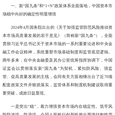
一、新“国九条”和“1+N”政策体系全面落地，中国资本市
场稳中向好的确定性明显增强
2024年4月国务院出台的《关于加强监管防范风险推动资
本市场高质量发展的若干意见》（简称新
“
国九条
”
）
，
全面
贯彻习近平总书记关于资本市场的一系列重要论述和中央金
融工作会议精神，
系统重塑市场基础制度和监管底层逻辑
。
两年多来，在中央金融委及其办公室统筹指挥协调下，中国
证监会以贯彻落实新
“
国九条
”
为契机，紧扣防风险、强监
管、促高质量发展的主线，会同有关方面相继出台了近70项
配套政策文件并狠抓落实，监管体系和制度机制建设取得重
要突破，成效日益显现
。
一是
突出
“
稳
”
，着力增强资本市场内在稳定性。
筑牢风
险防波堤、防浪堤，
会同人民银行创新性推出两项结构性货