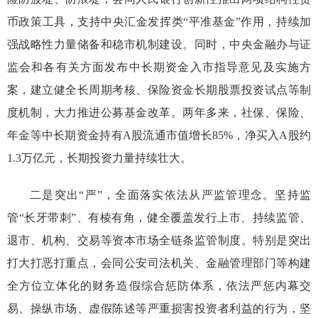
币政策工具，支持中央汇金发挥类
“
平准基金
”
作用
，持续加
强战略性力量储备和稳市机制建设
。
同时，
中央金融办与证
监会和各有关方面发布中长期资金入市指导意见及实施方
案，
建立健全长周期考核、保险资金长期股票投资试点等制
度机制，大力推进公募基金改革
。
两年多来，社保、保险、
年金等中长期资金持有A股流通市值增长85%，净买入A股约
1.3万亿元，长期投资力量持续壮大。
二是
突出
“
严
”
，全面落实依法从严监管理念。坚持监
管
“
长牙带刺
”
、有棱有角，健全覆盖发行上市、持续监管、
退市、机构、交易等资本市场全链条监管制度。特别是突出
打大打恶打重点，
会同公安司法机关、金融管理部门等
构建
全方位立体化的
财务造假综合惩防体系
，依法
严惩
内幕交
易、操纵市场
、虚假陈述
等
严重损害投资者利益的行为
，坚