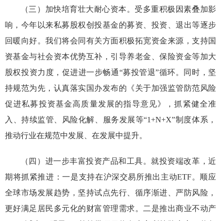
（
三
）
加快培育壮大耐心资本
。受多重积极因素叠加影
响
，今年以来
私募股权创投基金
的募资、投资、退出等逐步
回暖向好
。我们将
会同有关方面积极拓宽
资金来源
，
支持国
资基金与社会资本优势互补，引导
养老金、保险资金
等加大
股权投资力度，促进进一步
畅通
“
募投管退
”
循环
。
同时，坚
持规范为先，
认真落实国办发布的《关于加强监管防范风险
促进私募
投资
基金高质量发展的指导意见》，抓紧
健全
准
入、持续监管、风险化解
、服务发展
等
“
1+N+X
”
制度体系
，
推动行业在规范中发展
、
在发展中提升
。
（四）进一步
丰富投资产品
和工具
。就投资端改革，近
期将抓紧推进：
一是
支持在沪深交易所
推出主动
ETF。
顺应
全球市场发展趋势，
坚持
试点先行、
循序渐进、严防风险，
更好满足居民多元化的财富管理需求。
二是
推出
商业不动产