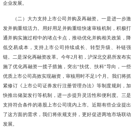
企业发展。
（
二
）
大力支持上市公司并购及再
融资
。
一是
进一步
激
发并购重组活力。用好用足
并购重组
快速
审核机制，
积极打
通并购实施过程中的堵点卡点，推动优化并购相关政策，降
低交易成本，
支持
上市公司持续成长、转型升级、补链强
链
。
二是
深化再融资改革。今年2月初，沪深北交易所发布实
施了优化再融资一揽子措施，突出
“
扶优、扶科
”
导向，一些
优质上市公司高效实现融资，审核用时不足1个月。我们将抓
紧修订
《上市公司证券发行注册管理办法》
等制度
规则
，加
快推出储架发行等机制，进一步提升灵活性和便利度。
三是
支持符合条件的港股上市公司境内上市。近期有些企业提出
了这方面的需求，我们将依规支持，更好促进两地市场联动
发展。