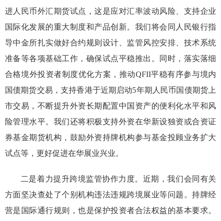
进人民币外汇期货试点，这是应对汇率波动风险、支持企业
国际化发展的重大制度和产品创新。我们将会同人民银行指
导中金所扎实做好合约规则设计、监管风控安排、技术系统
准备等各项基础工作，确保试点平稳推出。同时，
落实落细
合格境外投资者制度优化方案，推动
QFII平稳有序
参与
境内
国债期
货交易，支持香港于近期启动
5年期人民币国债期货上
市交易，不断提升
外资长期配置中国资产的便利化水平
和风
险管理水平
。我们还
将积极
支持外资在华新设独资或合资证
券基金期货机构，
鼓励外资持牌机构参与基金投顾业务扩大
试点等，更好促进在华展业兴业。
二是
着力
提升跨境监管协作力度。
近期，我们会同有关
方面坚决查处了个别机构
违法
违规跨境展业等问题。
持牌经
营是国际通行规则，也是保护投资者合法权益的基本要求。