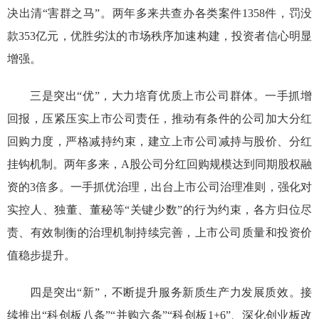
决出清
“
害群之马
”
。两年多来共
查办
各类案件
1358
件，罚没
款353亿元
，
优胜劣汰的市场秩序加速构建，投资者信心明显
增强
。
三是
突出
“
优
”
，大力培育优质上市公司群体。一手抓增
回报，压紧压实上市公司责任，推动有条件的公司
加大分红
回购力度
，严格减持约束，建立上市公司减持与股价、分红
挂钩机制
。
两年多来，A股公司分红回购规模达到同期股权融
资的3倍多。一手抓
优治理，出台上市公司治理准则，强化对
实控人、
独董、董秘等
“
关键少数
”
的
行为约束
，
各方归位尽
责、有效制衡的治理机制持续完善
，上市公司质量和投资价
值稳步提升。
四是
突出
“
新
”
，不断提升服务新质生产力发展质效
。接
续
推出
“
科创板八条
”“
并购六条
”“
科创板1+6
”
、
深化创业板改