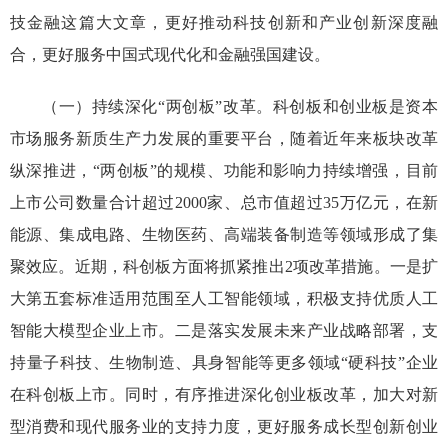
技金融
这篇
大文章，
更好推动科技创新和产业创新深度融
合
，更好服务中国式现代化和金融强国建设
。
（一）持续深化
“
两创板
”
改革
。
科创板和创业板是资本
市场服务新质生产力发展的重要平台，随着近年来板块改革
纵深推进，
“
两创板
”
的规模、功能和影响力持续增强，目前
上市公司数量合计超过2000家、总市值超过35万亿元
，
在
新
能源、
集成电路、生物医药、高端装备制造等领域
形成了
集
聚效应
。近期，
科创板
方面将
抓紧推出2项改革措施。一是扩
大第五套标准适用范围至人工智能领域，积极支持优质人工
智能大模型企业上市
。二
是落实发展
未来产业战略部署，支
持
量子科技、
生物制造、
具身智能等
更多领域
“
硬科技
”
企业
在科创板
上市
。同时，有序推进
深化创业板改革
，加大对新
型消费和现代服务业的支持力度，更好服务成长型创新创业