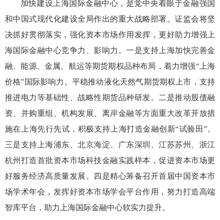
加快建设
上海国际金融中心
，是党中央着眼于金融强国
和中国式现代化建设全局作出的重大战略部署。
证监会将坚
决
抓好
贯彻落实，
强化资本市场作用发挥，更好助力
增强
上
海国际金融中心
竞争力、影响力。
一
是
支持上海
加快完善金
融、能源、金属、航运等期货期权品种布局，着力增强
“
上海
价格
”
国际影响力。平稳
推动液化天然气
期货期权
上市，支持
推进
电力等基础性、战略性期货品种研发。
二
是
推动
股债融
资
、并购重组
、
机构发展、离岸金融等方面
重大改革开放措
施在上海
先行先试，积极
支持上海打造金融创新“试验田”
。
三
是
支持上海
浦东、
北京
海淀
、广东深圳、江苏苏州、浙江
杭州打造
首批资本市场科技金融
实践样本
，
促进资本市场
更
好服务
经济高质量发展。
四是
精心筹备召开首届
中国资本市
场学术年会，
发挥好资本市场学会平台作用，
努力
打造高端
智库平台，助力上海国际金融中心软实力提升
。