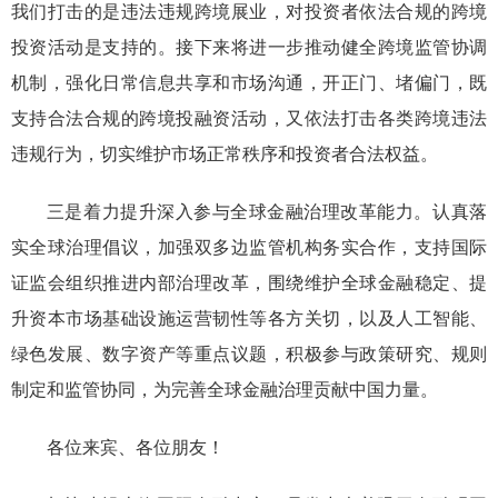
我们打击的是违法违规跨境展业，对投资者依法合规的跨境
投资活动是支持的。
接下来
将进一步
推动
健全跨境监管协调
机制，强化日常信息共享和市场沟通，开正门、堵偏门，既
支持合法合规的跨境投融资活动，又依法
打击各
类跨境
违法
违规行为，切实维护市场正常秩序
和
投资者合法权益
。
三是
着力
提升深入
参与全球金融治理改革能力。
认真落
实全球治理倡议，
加强双多边监管机构务实合作，支持国际
证监会组织推进内部治理改革，
围绕维护全球金融稳定、提
升资本市场基础设施运营韧性等各方关切，以及人工智能、
绿色发展、数字资产等重点议题，积极参与政策研究、规则
制定和监管协同，为完善全球金融治理贡献中国力量。
各位来宾、各位朋友！