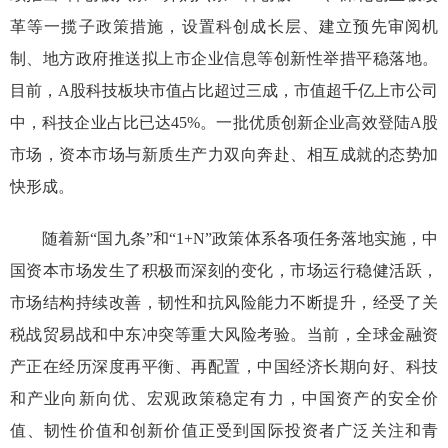
革等一揽子政策措施，设置科创成长层、建立预先审阅机
制、地方政府推送拟上市企业信息等创新性举措平稳落地。
目前，A股科技板块市值占比超过三成，市值超千亿上市公司
中，科技企业占比已达45%。
一批
优质创新
企业高效
登陆
A股
市场，
资本市场
与新质生产力双向奔赴、相互成就的态势加
快形成
。
随着新
“
国九条
”
和
“
1+N
”
政策体系各项任务落地实施
，中
国资本市场发生了积极而深刻的变化，市场运行稳健活跃，
市场结构持续改善，
韧性和抗风险能力不断提升，
经受了关
税战贸易战和中东冲突等重大风险考验
。
当前，全球金融资
产正在经历深度再平衡、再配置，中国经济长期向好、科技
和产业向新向优、宏观政策稳定有力，中国资产的安全价
值、韧性价值和创新价值正受到国际投资者广泛关注和青