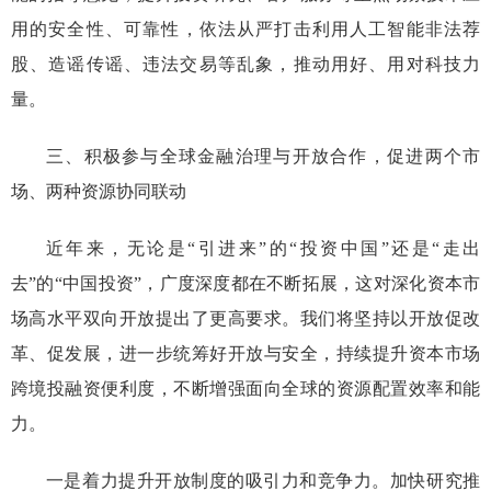
用的安全性、可靠性
，
依法
从严打击
利用
人工智能
非法荐
股、造谣传谣、违法交易等乱象
，
推动用好、用对科技力
量
。
三、积极参与全球金融治理与
开放合作，
促进两个市
场、两种资源协同联动
近年来，无论是
“
引进来
”
的
“
投资中国
”
还是
“
走出
去
”
的
“
中国投资
”
，广度深度都在不断拓展，这对深化资本市
场高水平双向开放提出了更高要求。
我们将
坚持以开放促改
革、促发展，进一步统筹好开放与安全，持续提升资本市场
跨境投融资便利度，不断增强面向全球的资源配置效率和能
力
。
一是
着力提升开放制度的吸引力和竞争力
。
加快研究推