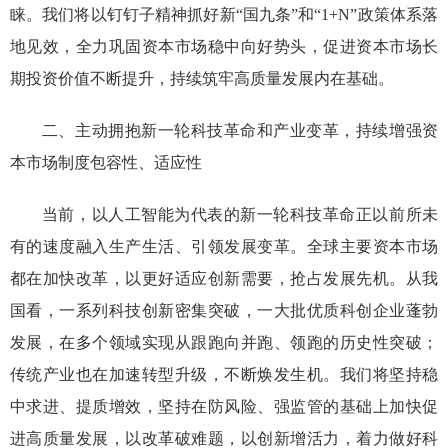
睐。我们将以钉钉子精神抓好
新
“
国九条
”
和
“
1+N
”
政策体系落
地见效，全力巩固资本市场稳中向好势头，
促进资本市场长
期投资价值不断提升，持续
筑牢高质量发展内在基础
。
二、主动拥抱新一轮科技革命和产业变革，持续增强资
本市场制度包容性、适应性
当前，以人工智能为代表的新一轮科技革命正以前所未
有的速度融入生产生活、引领发展变革。全球
主要资本市场
都在加快改革，
以更好适应创新需要，抢占发展先机
。从我
国看，
一系列科技创新密集突破，一大批优质科创企业蓬勃
发展
，在多个领域实现从跟跑向并跑、领跑的历史性突破；
传统产业也在加速转型升级，不断焕发生机。
我们
将坚持稳
中求进、提质增效，坚持
在防风险、强监管的基础上加快促
进高质量发展，以改革破难题，以创新增活力，
着力做好科