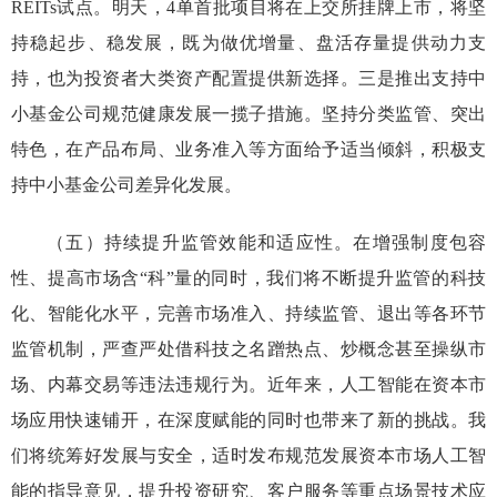
REITs
试点。明天，4
单
首批
项目将
在上交所
挂牌上市
，将坚
持稳起步、稳发展，既为做优增量、盘活存量提供动力支
持，也为投资者大类资产配置提供新选择。
三是
推出支持中
小基金公司规范健康发展一揽子措施。坚持分类监管、突出
特色，
在产品布局、业务准入等方面给予适当倾斜，
积极支
持中小基金公司差异化发展。
（
五
）
持续
提升监管效能和适应性
。
在增强制度包容
性、提高市场含
“
科
”
量的同时，我们将不断提升
监管的科技
化、智能化水平，完善市场准入、持续监管、退出
等各环节
监管
机制
，
严查严处借科技之名蹭
热点、炒概念甚至
操纵市
场、内幕交易等违法违规行为。
近年来，人工智能在资本市
场应用快速铺开，在深度赋能的同时也带来了新的挑战。我
们将统筹好发展与安全
，
适时发布规范发展资本市场人工智
能的指导
意见
，提升投资研究、客户服务等重点场景技术应