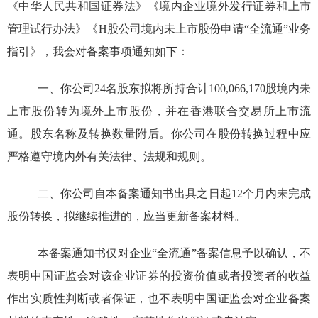
《中华人民共和国证券法》《境内企业境外发行证券和上市
管理试行办法》《
H
股公司境内未上市股份申请
“
全流通
”
业务
指引》，我会
对备案事项通知如下：
一、
你公司
24
名股东拟将所持合计
100,066,170
股境内未
上市股份转为境外上市股份，并在香港联合交易所上市流
通。股东名称及转换数量附后。
你公司在
股份转换
过程中
应
严格遵守境内外有关法律、法规和规则。
二、你公司自
本
备案
通知书出具之日起
12
个月内
未完成
股份转换，拟继续推进的，应当更新备案材料
。
本备案通知书仅对企业
“全流通”
备案信息予以确认，不
表明中国证监会对该企业证券的投资价值或者投资者的收益
作出实质性判断或者保证，也不表明中国证监会对企业备案