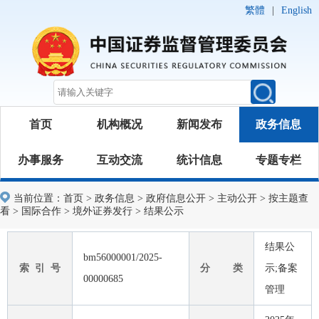
繁體
|
English
首页
机构概况
新闻发布
政务信息
办事服务
互动交流
统计信息
专题专栏
当前位置：
首页
>
政务信息
>
政府信息公开
>
主动公开
>
按主题查
看
>
国际合作
>
境外证券发行
>
结果公示
结果公
bm56000001/2025-
索 引 号
分 类
示;备案
00000685
管理