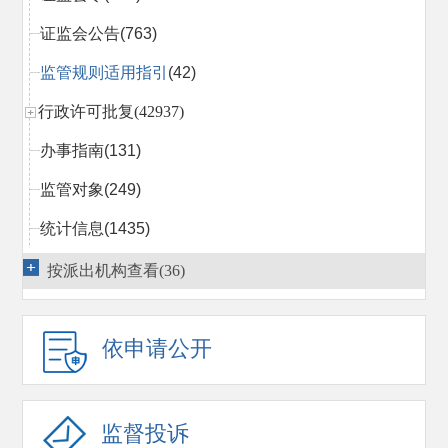
证监会公告
(763)
监管规则适用指引
(42)
行政许可批复(42937)
办事指南
(131)
监管对象
(249)
统计信息
(1435)
行政处罚决定
(2022)
按派出机构查看(36)
市场禁入决定
(366)
依申请公开
行政执法当事人承诺
(14)
行政复议
(1540)
监管措施
(814)
监督投诉