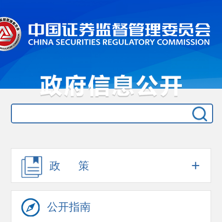
+
政 策
公开指南