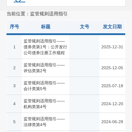
预先披露
(4813)
当前位置：监管规则适用指引
发审会公告
(4994)
序号
标题
文号
发文日期
重组委公告
(1831)
规划报告
(1)
监管规则适用指引——
1
债券类第1号：公开发行
2025-12-31
非行政许可事项
(114)
公司债券注册工作规程
其他(1124)
监管规则适用指引——
2
2025-12-05
评估类第2号
备案管理
(653)
监管规则适用指引——
3
2025-07-18
会计类第5号
监管规则适用指引——
4
2024-12-20
机构类第4号
监管规则适用指引——
5
2024-06-28
法律类第4号