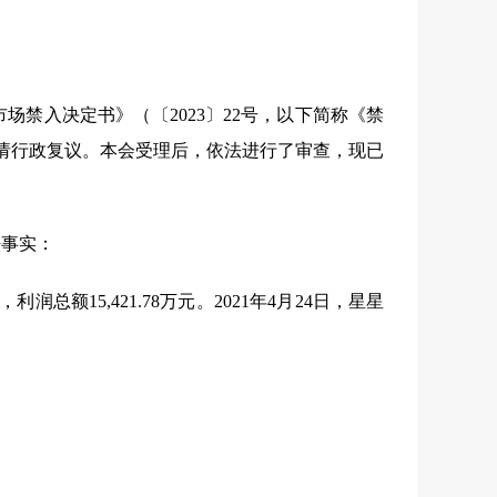
市场禁入决定书》（〔
2023
〕
22
号，以下简称《禁
请行政复议。本会受理后，依法进行了审查，现已
法事实：
，利润总额
15,421.78
万元。
2021
年
4
月
24
日，星星