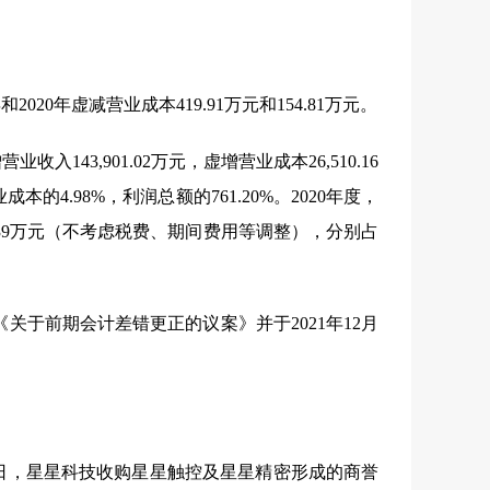
年和
2020
年虚减营业成本
419.91
万元和
154.81
万元。
增营业收入
143,901.02
万元，虚增营业成本
26,510.16
业成本的
4.98%
，利润总额的
761.20%
。
2020
年度，
39
万元（不考虑税费、期间费用等调整），分别占
《关于前期会计差错更正的议案》并于
2021
年
12
月
日，星星科技收购星星触控及星星精密形成的商誉