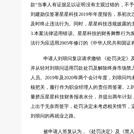
款“当事人有证据足以证明没有主观过错的，不
刘建勋仅签署星星科技
2019
年年度报告，系初次
及时终止违法行为。同时，星星科技违规披露的
3.
本案法律适用错误。星星科技的财务舞弊行为
法行为应适用
2005
年修订的《中华人民共和国证券
申请人刘琅问复议请求撤销 《处罚决定》
并从轻对刘琅问适用罚款处罚及解除终身市场禁入
人员。
2019
年及
2020
年两个会计年度，刘琅问均
核把关，履行作为职业经理人的责任而签署。
2.
量挤压星星科技财务报表水分，并提出两年计划
上出于无奈而签字，处罚决定未考虑相关情节，
刘琅问的再就业之路。
被申请人答复认为，《处罚决定》及《禁