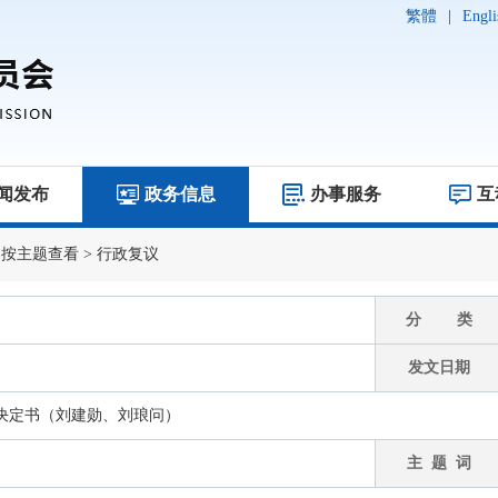
繁體
|
Engli
闻发布
政务信息
办事服务
互
>
按主题查看
>
行政复议
分 类
发文日期
决定书（刘建勋、刘琅问）
主 题 词