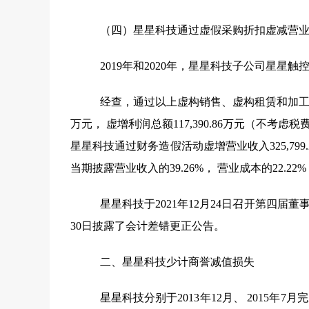
（四）星星科技通过虚假采购折扣虚减营
2019
年和
2020
年，星星科技子公司星星触
经查，通过以上虚构销售、虚构租赁和加
万元， 虚增利润总额
117,390.86
万元（不考虑税
星星科技通过财务造假活动虚增营业收入
325,799
当期披露营业收入的
39.26%
， 营业成本的
22.22%
星星科技于
2021
年
12
月
24
日召开第四届董
30
日披露了会计差错更正公告。
二、星星科技少计商誉减值损失
星星科技分别于
2013
年
12
月、
2015
年
7
月完