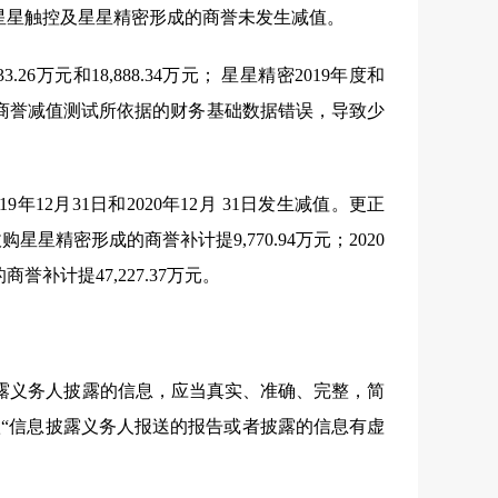
星星触控及星星精密形成的商誉未发生减值。
33.26
万元和
18,888.34
万元； 星星精密
2019
年度和
商誉减值测试所依据的财务基础数据错误，导致少
19
年
12
月
31
日和
2020
年
12
月
31
日发生减值。更正
收购星星精密形成的商誉补计提
9,770.94
万元；
2020
的商誉补计提
47,227.37
万元。
露义务人披露的信息，应当真实、准确、完整，简
“信息披露义务人报送的报告或者披露的信息有虚