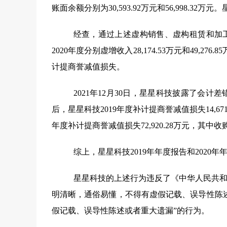
账面余额分别为
30,593.92
万元和
56,998.32
万元。
经查，通过上述虚构销售、虚构租赁和加
2020
年度分别虚增收入
28,174.53
万元和
49,276.85
计提商誉减值损失。
2021
年
12
月
30
日，星星科技披露了会计差
后，星星科技
2019
年度补计提商誉减值损失
14,67
年度补计提商誉减值损失
72,920.28
万元，其中收
综上，星星科技
2019
年年度报告和
2020
年
星星科技的上述行为违反了《中华人民共和
明清晰，通俗易懂，不得有虚假记载、误导性陈
假记载、误导性陈述或者重大遗漏”的行为。