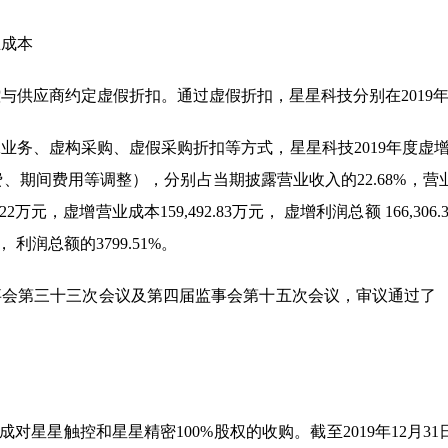
业成本
控与供应商约定虚假折扣。通过虚假折扣，星星科技分别在
2019
工业务、虚构采购、虚假采购折扣等方式，星星科技
2019
年度虚
费、期间费用等调整），分别占当期披露营业收入的
22.68%
，营
.22
万元，虚增营业成本
159,492.83
万元， 虚增利润总额
166,306.
， 利润总额的
3799.51%
。
事会第三十三次会议及第四届监事会第十五次会议，审议通过了 
成对星星触控和星星精密
100%
股权的收购。截至
2019
年
12
月
31