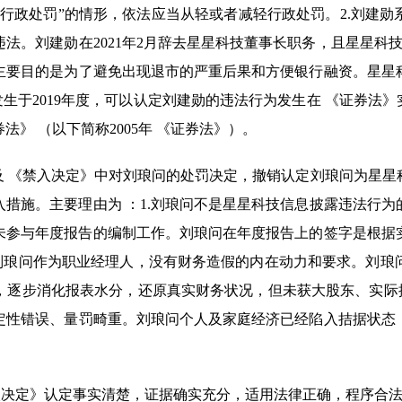
予行政处罚”的情形，依法应当从轻或者减轻行政处罚。
2.
刘建勋
违法。刘建勋在
2021
年
2
月辞去星星科技董事长职务，且星星科
主要目的是为了避免出现退市的严重后果和方便银行融资。星星
发生于
2019
年度，可以认定刘建勋的违法行为发生在 《证券法》
法》 （以下简称
2005
年 《证券法》）。
及 《禁入决定》中对刘琅问的处罚决定，撤销认定刘琅问为星
措施。主要理由为 ：
1.
刘琅问不是星星科技信息披露违法行为
未参与年度报告的编制工作。刘琅问在年度报告上的签字是根据
刘琅问作为职业经理人，没有财务造假的内在动力和要求。刘琅
，逐步消化报表水分，还原真实财务状况，但未获大股东、实际
定性错误、量罚畸重。刘琅问个人及家庭经济已经陷入拮据状态
入决定》认定事实清楚，证据确实充分，适用法律正确，程序合