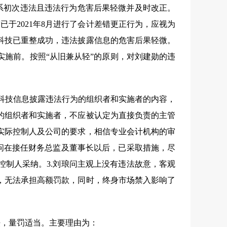
系初次违法且违法行为危害后果轻微并及时改正。
技已于
2021
年
8
月进行了会计差错更正行为，应视为
科技已重整成功，违法披露信息的危害后果轻微。
实施前。按照“从旧兼从轻”的原则，对刘建勋的违
星科技信息披露违法行为的组织者和实施者的内容，
的组织者和实施者，不应被认定为直接负责的主管
实际控制人及公司的要求，相信专业会计机构的审
问在接任财务总监及董事长以后，已采取措施，尽
控制人采纳。
3.
刘琅问主观上没有违法故意，客观
，无法承担高额罚款，同时，终身市场禁入影响了
法，量罚适当。主要理由为：