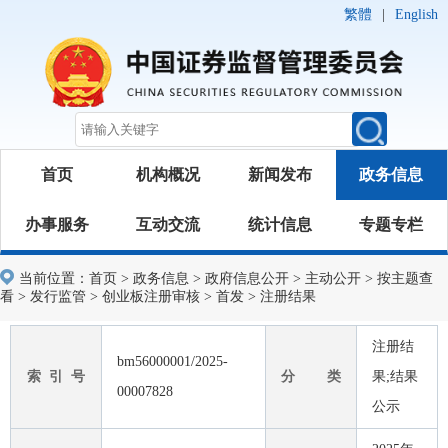
繁體
|
English
首页
机构概况
新闻发布
政务信息
办事服务
互动交流
统计信息
专题专栏
当前位置：
首页
>
政务信息
>
政府信息公开
>
主动公开
>
按主题查
看
>
发行监管
>
创业板注册审核
>
首发
>
注册结果
注册结
bm56000001/2025-
索 引 号
分 类
果;结果
00007828
公示