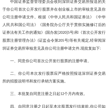
中国证券监督管理委员会收到
深圳
证券交易所报送的关
于你公司首次公开发行股票并在
创业
板上市的审核意见及你
公司注册申请文件。根据《中华人民共和国证券法》《中华
人民共和国公司法》《国务院办公厅关于贯彻实施修订后的
证券法有关工作的通知》
国办发
号
和《首次公开发行
(
[2020]5
)
股票注册管理办法》
证监会令第
号
等有关规定,经审阅
深
(
205
)
圳
证券交易所审核意见及你公司注册申请文件,现批复如下:
一、同意你公司首次公开发行股票的注册申请。
二、你公司本次发行股票应严格按照报送深圳证券交易
所的招股说明书和发行承销方案实施。
三、本批复自同意注册之日起
个月内有效。
12
四、自同意注册之日起至本次股票发行结束前
,
你公司如