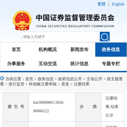
繁體
|
English
首页
机构概况
新闻发布
政务信息
办事服务
互动交流
统计信息
专题专栏
当前位置：
首页
>
政务信息
>
政府信息公开
>
主动公开
>
按主题查
看
>
发行监管
>
科创板注册审核
>
首发
>
注册结果
注册结
bm56000001/2026-
索 引 号
分 类
果;结果
00006222
公示