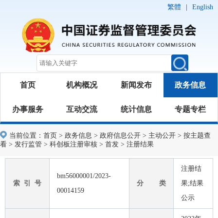
繁體
|
English
首页
机构概况
新闻发布
政务信息
办事服务
互动交流
统计信息
专题专栏
当前位置：
首页
>
政务信息
>
政府信息公开
>
主动公开
>
按主题查
看
>
发行监管
>
科创板注册审核
>
首发
>
注册结果
注册结
bm56000001/2023-
索 引 号
分 类
果;结果
00014159
公示