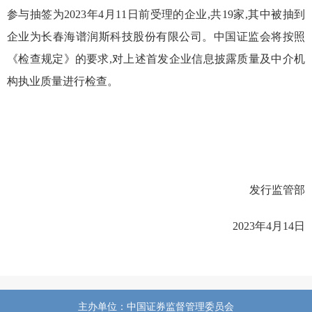
参与抽签为202
3
年
4
月
11
日前受理的企业
,
共
19
家
,其中
被抽到
企业为长春海谱润斯科技股份有限公司。
中国证监会将按照
《检查规定》的要求,对上述首发企业信息披露质量及中介机
构执业质量进行检查。
发行监管部
202
3
年
4
月
14
日
主办单位：中国证券监督管理委员会