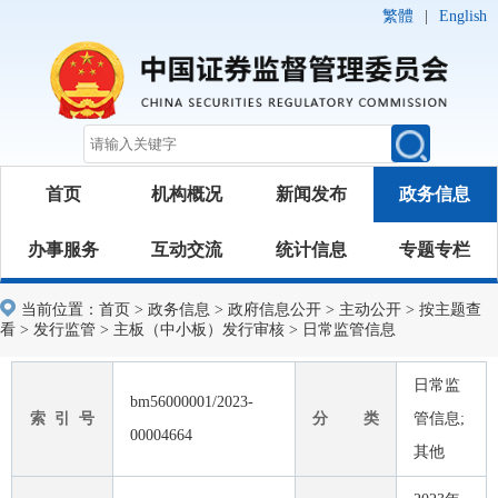
繁體
|
English
首页
机构概况
新闻发布
政务信息
办事服务
互动交流
统计信息
专题专栏
当前位置：
首页
>
政务信息
>
政府信息公开
>
主动公开
>
按主题查
看
>
发行监管
>
主板（中小板）发行审核
>
日常监管信息
日常监
bm56000001/2023-
索 引 号
分 类
管信息;
00004664
其他