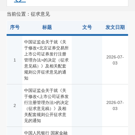
预先披露
(4813)
当前位置：征求意见
发审会公告
(4994)
序号
标题
文号
发文日期
重组委公告
(1831)
规划报告
(1)
中国证监会关于就《关
于修改<北京证券交易所
非行政许可事项
(114)
上市公司证券发行注册
2026-07-
1
管理办法>的决定（征求
其他(1124)
03
意见稿）》及相关配套
规则公开征求意见的通
征求意见
(378)
知
(301)
全国人大建议和政协提案复文
中国证监会关于就《关
于修改<上市公司证券发
招标公告
(2)
行注册管理办法>的决定
2026-07-
2
（征求意见稿）》及相
03
其他
(437)
关配套规则公开征求意
见的通知
备案管理
(655)
中国人民银行 国家金融