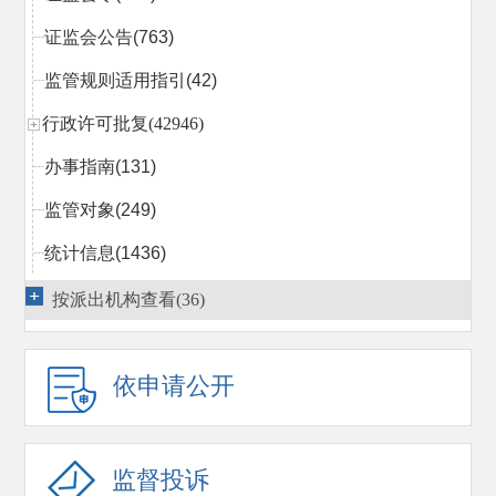
证监会公告
(763)
监管规则适用指引
(42)
行政许可批复(42946)
办事指南
(131)
监管对象
(249)
统计信息
(1436)
行政处罚决定
(2027)
按派出机构查看(36)
市场禁入决定
(366)
依申请公开
行政执法当事人承诺
(14)
行政复议
(1540)
监管措施
(814)
监督投诉