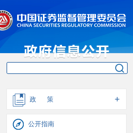
+
政 策
公开指南