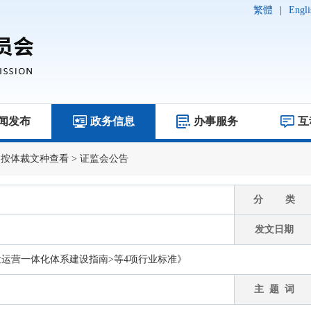
繁體
|
Engli
闻发布
政务信息
办事服务
互
>
按体裁文种查看
>
证监会公告
分 类
发文日期
发运营一体化体系建设指南>等4项行业标准》
主 题 词