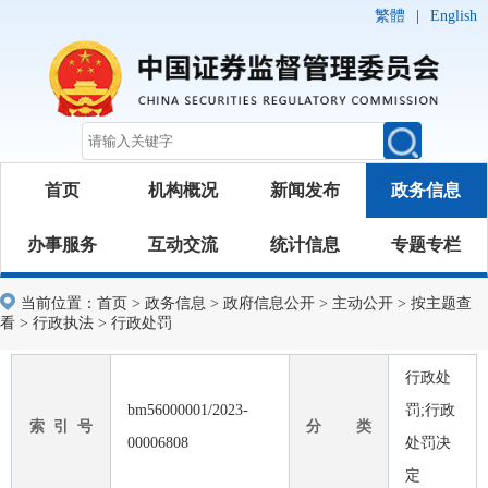
繁體
|
English
首页
机构概况
新闻发布
政务信息
办事服务
互动交流
统计信息
专题专栏
当前位置：
首页
>
政务信息
>
政府信息公开
>
主动公开
>
按主题查
看
>
行政执法
>
行政处罚
行政处
bm56000001/2023-
罚;行政
索 引 号
分 类
00006808
处罚决
定