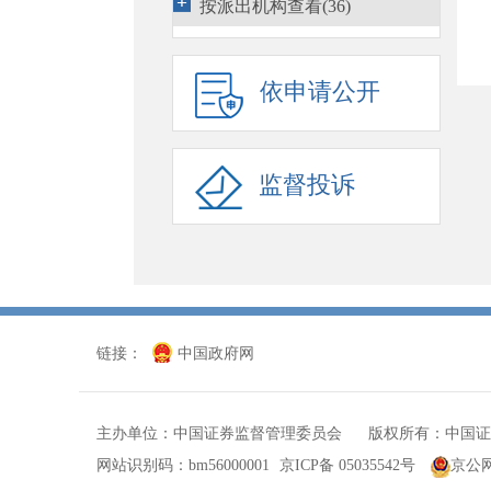
按派出机构查看(36)
期货监管(1296)
债券监管(3663)
依申请公开
行政执法(3269)
行政执法相关规定
(20)
监督投诉
市场禁入
(374)
行政处罚
(2021)
行政执法当事人承诺(14)
行政监管措施(824)
链接：
中国政府网
其他
(14)
行政复议
(1540)
主办单位：中国证券监督管理委员会 版权所有：中国证
国际合作(1869)
网站识别码：bm56000001
京ICP备 05035542号
京公网安