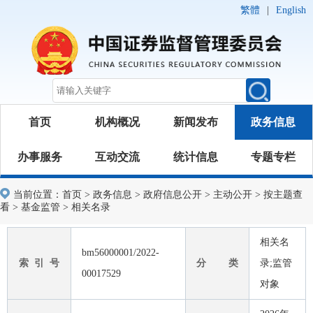
繁體
|
English
首页
机构概况
新闻发布
政务信息
办事服务
互动交流
统计信息
专题专栏
当前位置：
首页
>
政务信息
>
政府信息公开
>
主动公开
>
按主题查
看
>
基金监管
>
相关名录
相关名
bm56000001/2022-
索 引 号
分 类
录;监管
00017529
对象