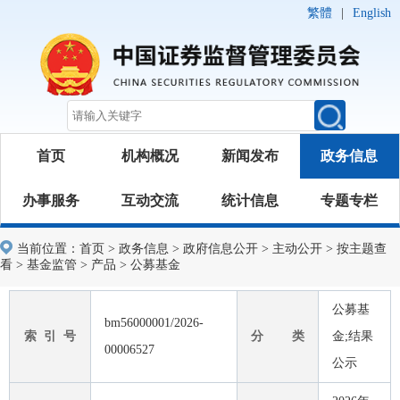
繁體
|
English
首页
机构概况
新闻发布
政务信息
办事服务
互动交流
统计信息
专题专栏
当前位置：
首页
>
政务信息
>
政府信息公开
>
主动公开
>
按主题查
看
>
基金监管
>
产品
>
公募基金
公募基
bm56000001/2026-
索 引 号
分 类
金;结果
00006527
公示