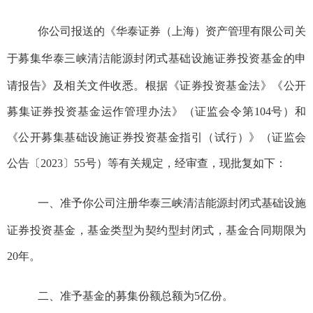
你公司报送
的《
华泰证券（上海）资产管理有限公司
关
于募集
华泰三峡清洁
能源
封闭式基础设施证券投资基金的
申
请报告
》
及相关文件收悉。根据《证券投资基金法》《公开
募集证券投资基金运作管理办法》（证监会令第
104
号）和
《公开募集基础设施证券投资基金指引（试行）》（证监会
公告〔
202
3
〕
5
5
号）等有关规定，经审查，现批复如下：
一、准予你公
司
注
册
华泰三峡清洁
能源
封闭
式基础
设施
证券投资基金，基金
类型为
契约型封闭式，基金合同期限为
20
年。
二、准予基金的募集份额总
额为5
亿份。