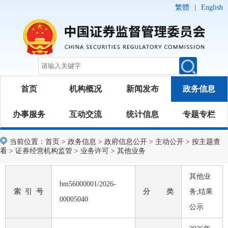
繁體
|
English
首页
机构概况
新闻发布
政务信息
办事服务
互动交流
统计信息
专题专栏
当前位置：
首页
>
政务信息
>
政府信息公开
>
主动公开
>
按主题查
看
>
证券经营机构监管
>
业务许可
>
其他业务
其他业
bm56000001/2026-
索 引 号
分 类
务;结果
00005040
公示