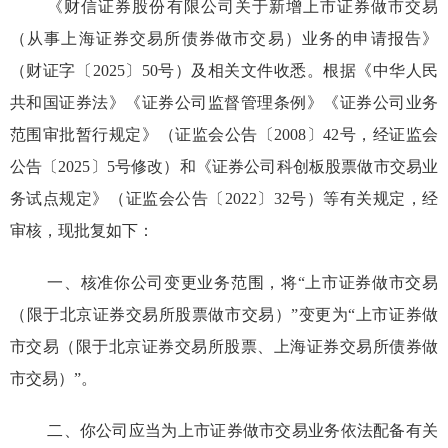
《财信证券股份有限公司关于新增上市证券做市交易
（
从事上海证券交易所债券做市交易
）
业务的
申
请报告》
（
财证字
〔
202
5
〕
50号
）
及相关文件收悉。根据《中华人民
共和国证券法》《证券公司监督管理条例》《证券公司业务
范围审批暂行规定》
（
证监会公告
〔
20
08
〕
42号，经证监会
公告
〔
20
25
〕
5号修改
）
和《证券公司
科创板
股票做市交易业
务试点规定》
（
证监会公告
〔
20
22
〕
32号
）
等有关规定，经
审核，现批复如下
：
一、核准你公司变更业务范围，将“上市证券做市交易
（
限于北京证券交易所股票做市交易
）
”变更为“上市证券做
市交易
（
限于北京证券交易所股票、上海证券交易所债券做
市交易
）
”。
二、你公司应当为上市证券做市交易业务依法配备有关