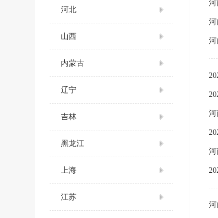
河
河北
河
山西
河
内蒙古
2
辽宁
2
吉林
2
黑龙江
河
上海
2
江苏
河