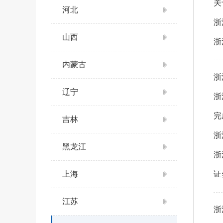
关
河北
浙
山西
浙
内蒙古
浙
辽宁
浙
完
吉林
浙
黑龙江
浙
上海
证
江苏
浙