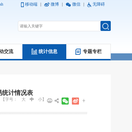
sh
移动端
|
微博
|
微信
|
无障碍
动交流
统计信息
专题专栏
种交易统计情况表
【字号：
大
中
小
】