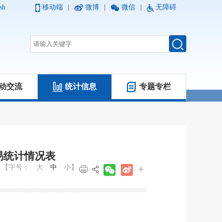
sh
移动端
|
微博
|
微信
|
无障碍
动交流
统计信息
专题专栏
种交易统计情况表
【字号：
大
中
小
】