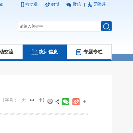
sh
移动端
|
微博
|
微信
|
无障碍
动交流
统计信息
专题专栏
【字号：
大
中
小
】