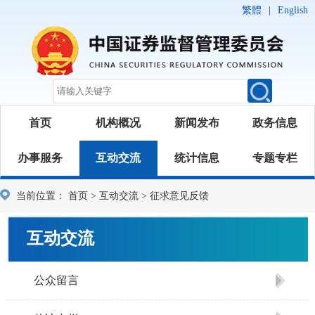
繁體
|
English
首页
机构概况
新闻发布
政务信息
办事服务
互动交流
统计信息
专题专栏
当前位置：
首页
>
互动交流
>
征求意见反馈
互动交流
公众留言