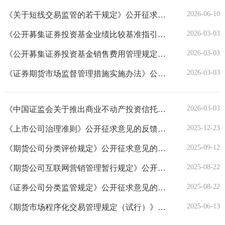
2026-06-10
《关于短线交易监管的若干规定》公开征求意见的反馈情况
2026-03-03
《公开募集证券投资基金业绩比较基准指引》公开征求意见的反馈情况
2026-03-03
《公开募集证券投资基金销售费用管理规定》公开征求意见的反馈情况
2026-03-03
《证券期货市场监督管理措施实施办法》公开征求意见的反馈情况
2026-03-03
《中国证监会关于推出商业不动产投资信托基金试点的公告》公开征求意见的反馈情况
2025-12-23
《上市公司治理准则》公开征求意见的反馈情况
2025-09-12
《期货公司分类评价规定》公开征求意见的反馈情况
2025-08-22
《期货公司互联网营销管理暂行规定》公开征求意见的反馈情况
2025-08-22
《证券公司分类监管规定》公开征求意见的反馈情况
2025-06-13
《期货市场程序化交易管理规定（试行）》公开征求意见的反馈情况