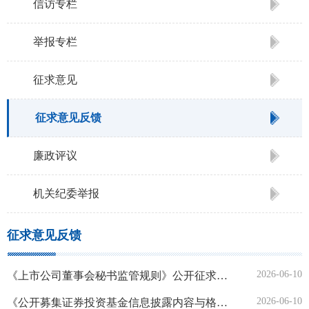
信访专栏
举报专栏
征求意见
征求意见反馈
廉政评议
机关纪委举报
征求意见反馈
2026-06-10
《上市公司董事会秘书监管规则》公开征求意见的反馈情况
2026-06-10
《公开募集证券投资基金信息披露内容与格式准则第2号—定期报告的内容与格式》公开征求意见的反馈情况