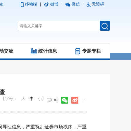
sh
移动端
|
微博
|
微信
|
无障碍
动交流
统计信息
专题专栏
查
【字号：
大
中
小
】
误导性信息，严重扰乱证券市场秩序，严重