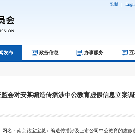
繁體
|
Engli
闻发布
政务信息
办事服务
互
证监会对安某编造传播涉中公教育虚假信息立案调
，网名
：
南京路宝宝总
）
编造传播涉及上市公司中公教育的虚假