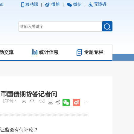
sh
移动端
|
微博
|
微信
|
无障碍
动交流
统计信息
专题专栏
民币国债期货答记者问
【字号：
大
中
小
】
国证监会有何评论？