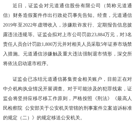
近日，证监会对
元道通信
股份有限公司
（
简称
元道通
信
）
财务造假案件
作出行政处罚事先告知
。
经查
，
元道通信
2019年至2022年
虚增
收入
，涉嫌欺诈发行
、
定期报告信息披
露违法违规
等
。
证监会拟对上市公司罚款
23,88
4
万元
，对
3
名
责任人员合计罚款
1,800
万元并对相关人员采取5年证券市场禁
入措施。
元道通信
涉嫌
触及重大违法强制退市情形，
深
交所
将依法启动退市程序。
证监会已冻结元道通信募集资金相关账户，目前正在对
中介机构执业情况开展调查。对于可能涉及的犯罪线索，
证
监
会将坚持应移尽移工作原则，严格按照《刑法》《最高人
民检察院 公安部关于公安机关管辖的刑事案件立案追诉标准
的规定（二）》的规定移送公安机关。