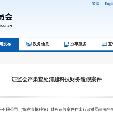
繁體
|
Engli
闻发布
政务信息
办事服务
互
证监会严肃查处清越科技财务造假案件
份有限公司
（
简称
清越科技）
财务造假案件
作出行政处罚事先告