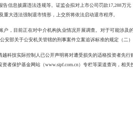
报告信息披露违法违规
等
。
证监会拟对上市公司罚款
17,
288
万元
及重大违法强制退市情形，
上
交所将依法启动退市程序。
账户，目前正在对中介机构执业情况开展调查。对于可能涉及
 公安部关于公安机关管辖的刑事案件立案追诉标准的规定（二
清越科技实际控制人已公开声明将对遭受损失的适格投资者先行
保护基金网站（www.sipf.com.cn）专栏等渠道查询，相