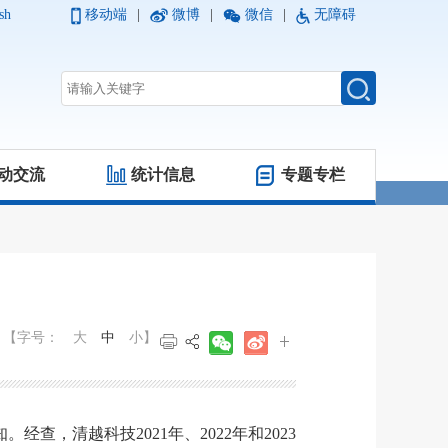
sh
移动端
|
微博
|
微信
|
无障碍
动交流
统计信息
专题专栏
【字号：
大
中
小
】
知
。
经查
，
清越科技
2021年、2022年和2023