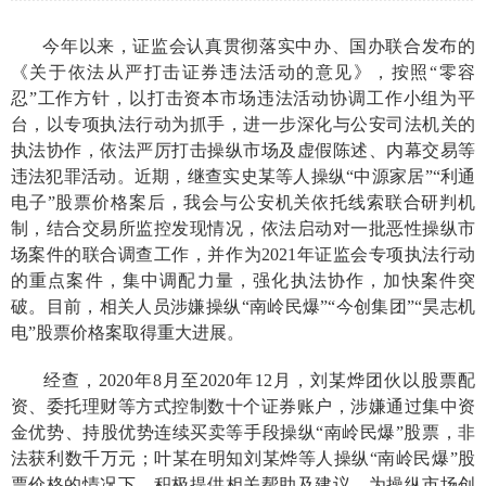
今年以来，证监会认真贯彻落实中办、国办联合发布的
《关于依法从严打击证券违法活动的意见》，按照“零容
忍”工作方针，以打击资本市场违法活动协调工作小组为平
台，以专项执法行动为抓手，进一步深化与公安司法机关的
执法协作，依法严厉打击操纵市场及虚假陈述、内幕交易等
违法犯罪活动。近期，继查实史某等人操纵“中源家居”“利通
电子”股票价格案后，我会与公安机关依托线索联合研判机
制，结合交易所监控发现情况，依法启动对一批恶性操纵市
场案件的联合调查工作，并作为2021年证监会专项执法行动
的重点案件，集中调配力量，强化执法协作，加快案件突
破。目前，相关人员涉嫌操纵“南岭民爆”“今创集团”“昊志机
电”股票价格案取得重大进展。
经查，2020年8月至2020年12月，刘某
烨团伙以股票配
资、委托理财等方式
控制数十个证券账户，
涉嫌通过集中资
金优势、持股优势
连续买卖等手段操纵“南岭民爆”股票，非
法获利数千万元
；
叶
某在明知刘某烨等人操纵“南岭民爆”股
票价格的情况下，积极提供相关帮助及建议，为操纵市场创