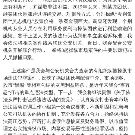
造有利条件
，并谋取非法利益
。
2019年
以来，
刘某龙团伙、
颜某团伙涉嫌通过连续交易、对倒等方式，分别操纵“今创集
团”“昊志机电”股票价格，涉案金额巨大。调查还发现，个别
机构从业人员存在利用职务便利与操纵团伙进行利益输送的
嫌疑。鉴于上述人员的违法行为
达到刑事
立案
追诉标准
，我
会依法将相关案件线索移送公安机关。近日，我会配合公安
机关开展联合行动，一举将3起操纵市场案件的主要涉嫌犯罪
人员抓捕归案。
上述案件是我会与公安机关合力查获的有组织实施操纵市
场违法犯罪案件，反映了操纵团伙与配资中介、市场掮客、
股市“黑嘴”等相互勾结的灰黑利益链条，是近年来我会“零容
忍”打击的重点违法类型。下一步，我会将继续贯彻《关于依
法从严打击证券违法活动的意见》，认真落实打击资本市场
违法活动协调工作小组第一次会议要求，不断巩固和完善与
公安司法机关的协作机制，充分发挥各方合力，始终保持执
法高压态势，严厉打击虚假信息披露及财务造假、以市值管
理之名实施操纵市场、内幕交易等恶性违法犯罪活动，坚持